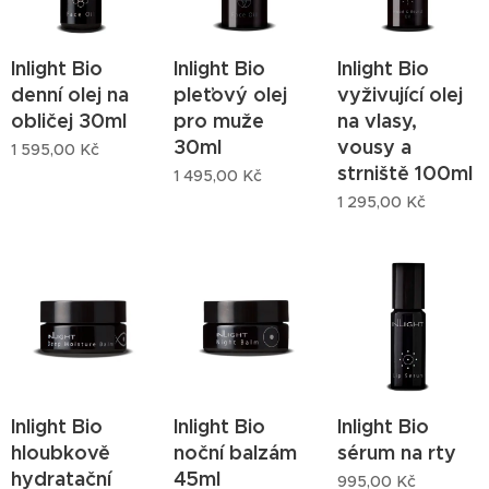
Inlight Bio
Inlight Bio
Inlight Bio
denní olej na
pleťový olej
vyživující olej
obličej 30ml
pro muže
na vlasy,
30ml
vousy a
1 595,00
Kč
strniště 100ml
1 495,00
Kč
1 295,00
Kč
Inlight Bio
Inlight Bio
Inlight Bio
hloubkově
noční balzám
sérum na rty
hydratační
45ml
995,00
Kč