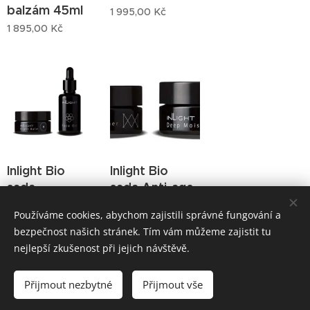
balzám 45ml
1 995,00
Kč
1 895,00
Kč
Inlight Bio
Inlight Bio
sada
sada Anti-age
Day&Night
3 495,00
Kč
Používáme cookies, abychom zajistili správné fungování a
3 195,00
Kč
bezpečnost našich stránek. Tím vám můžeme zajistit tu
nejlepší zkušenost při jejich návštěvě.
Přijmout nezbytné
Přijmout vše
Obchodní podmínky
Cookies
Podmínky ochrany osobních údajů