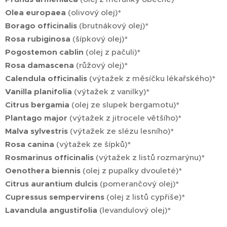
Olea europaea
(olivový olej)*
Borago officinalis
(brutnákový olej)*
Rosa rubiginosa
(šípkový olej)*
Pogostemon cablin
(olej z pačuli)*
Rosa damascena
(růžový olej)*
Calendula officinalis
(výtažek z měsíčku lékařského)*
Vanilla planifolia
(výtažek z vanilky)*
Citrus bergamia
(olej ze slupek bergamotu)*
Plantago major
(výtažek z jitrocele většího)*
Malva sylvestris
(výtažek ze slézu lesního)*
Rosa canina
(výtažek ze šípků)*
Rosmarinus officinalis
(výtažek z listů rozmarýnu)*
Oenothera biennis
(olej z pupalky dvouleté)*
Citrus aurantium dulcis
(pomerančový olej)*
Cupressus sempervirens
(olej z listů cypřiše)*
Lavandula angustifolia
(levandulový olej)*