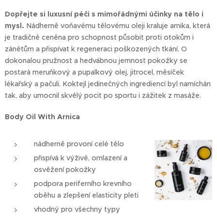
Dopřejte si luxusní péči s mimořádnými účinky na tělo i
mysl.
Nádherně voňavému tělovému oleji kraluje arnika, která
je tradičně ceněna pro schopnost působit proti otokům i
zánětům a přispívat k regeneraci poškozených tkání. O
dokonalou pružnost a hedvábnou jemnost pokožky se
postará meruňkový a pupalkový olej, jitrocel, měsíček
lékařský a pačuli. Koktejl jedinečných ingrediencí byl namíchán
tak, aby umocnil skvělý pocit po sportu i zážitek z masáže.
Body Oil With Arnica
nádherně provoní celé tělo
přispívá k výživě, omlazení a
osvěžení pokožky
podpora periferního krevního
oběhu a zlepšení elasticity pleti
vhodný pro všechny typy