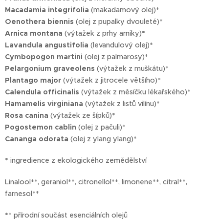
Macadamia integrifolia
(makadamový olej)*
Oenothera biennis
(olej z pupalky dvouleté)*
Arnica montana
(výtažek z prhy arniky)*
Lavandula angustifolia
(levandulový olej)*
Cymbopogon martini
(olej z palmarosy)*
Pelargonium graveolens
(výtažek z muškátu)*
Plantago major
(výtažek z jitrocele většího)*
Calendula officinalis
(výtažek z měsíčku lékařského)*
Hamamelis virginiana
(výtažek z listů vilínu)*
Rosa canina
(výtažek ze šípků)*
Pogostemon cablin
(olej z pačuli)*
Cananga odorata
(olej z ylang ylang)*
* ingredience z ekologického zemědělství
Linalool**, geraniol**, citronellol**, limonene**, citral**,
farnesol**
** přírodní součást esenciálních olejů