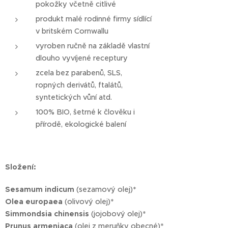
pokožky včetně citlivé
produkt malé rodinné firmy sídlící
v britském Cornwallu
vyroben ručně na základě vlastní
dlouho vyvíjené receptury
zcela bez parabenů, SLS,
ropných derivátů, ftalátů,
syntetických vůní atd.
100% BIO, šetrné k člověku i
přírodě, ekologické balení
Složení:
Sesamum indicum
(sezamový olej)*
Olea europaea
(olivový olej)*
Simmondsia chinensis
(jojobový olej)*
Prunus armeniaca
(olej z meruňky obecné)*