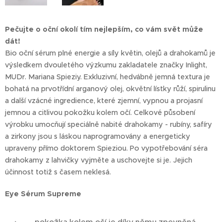
Pečujte o oční okolí tím nejlepším, co vám svět může
dát!
Bio oční sérum plné energie a síly květin, olejů a drahokamů je
výsledkem dvouletého výzkumu zakladatele značky Inlight,
MUDr. Mariana Spieziy. Exkluzivní, hedvábně jemná textura je
bohatá na prvotřídní arganový olej, okvětní lístky růží, spirulinu
a další vzácné ingredience, které zjemní, vypnou a projasní
jemnou a citlivou pokožku kolem očí. Celkové působení
výrobku umocňují speciálně nabité drahokamy - rubíny, safíry
a zirkony jsou s láskou naprogramovány a energeticky
upraveny přímo doktorem Spieziou. Po vypotřebování séra
drahokamy z lahvičky vyjměte a uschovejte si je. Jejich
účinnost totiž s časem neklesá.
Eye Sérum Supreme
pokožka kolem očí je díky němu zpevněná,