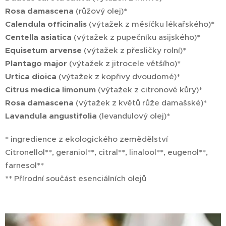
Rosa damascena
(růžový olej)*
Calendula officinalis
(výtažek z měsíčku lékařského)*
Centella asiatica
(výtažek z pupečníku asijského)*
Equisetum arvense
(výtažek z přesličky rolní)*
Plantago major
(výtažek z jitrocele většího)*
Urtica dioica
(výtažek z kopřivy dvoudomé)*
Citrus medica limonum
(výtažek z citronové kůry)*
Rosa damascena
(výtažek z květů růže damašské)*
Lavandula angustifolia
(levandulový olej)*
* ingredience z ekologického zemědělství
Citronellol**, geraniol**, citral**, linalool**, eugenol**,
farnesol**
** Přírodní součást esenciálních olejů