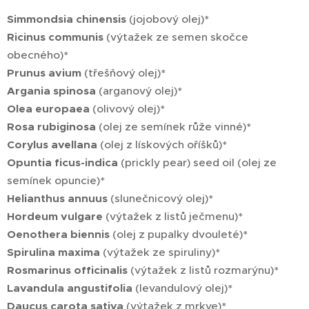
Simmondsia chinensis
(jojobový olej)*
Ricinus communis
(výtažek ze semen skočce
obecného)*
Prunus avium
(třešňový olej)*
Argania spinosa
(arganový olej)*
Olea europaea
(olivový olej)*
Rosa rubiginosa
(olej ze semínek růže vinné)*
Corylus avellana
(olej z lískových oříšků)*
Opuntia ficus-indica
(prickly pear) seed oil (olej ze
semínek opuncie)*
Helianthus annuus
(slunečnicový olej)*
Hordeum vulgare
(výtažek z listů ječmenu)*
Oenothera biennis
(olej z pupalky dvouleté)*
Spirulina maxima
(výtažek ze spiruliny)*
Rosmarinus officinalis
(výtažek z listů rozmarýnu)*
Lavandula angustifolia
(levandulový olej)*
Daucus carota sativa
(výtažek z mrkve)*