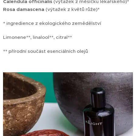
Calendula officinalis
(výtažek z měsíčku lékařského)*
Rosa damascena
(výtažek z květů růže)*
* ingredience z ekologického zemědělství
Limonene**, linalool**, citral**
** přírodní součást esenciálních olejů