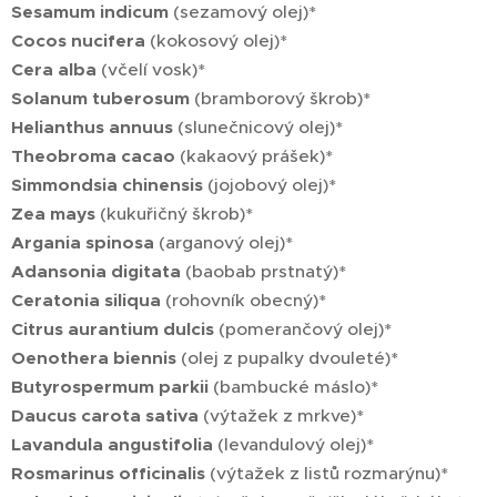
Sesamum indicum
(sezamový olej)*
Cocos nucifera
(kokosový olej)*
Cera alba
(včelí vosk)*
Solanum tuberosum
(bramborový škrob)*
Helianthus annuus
(slunečnicový olej)*
Theobroma cacao
(kakaový prášek)*
Simmondsia chinensis
(jojobový olej)*
Zea mays
(kukuřičný škrob)*
Argania spinosa
(arganový olej)*
Adansonia digitata
(baobab prstnatý)*
Ceratonia siliqua
(rohovník obecný)*
Citrus aurantium dulcis
(pomerančový olej)*
Oenothera biennis
(olej z pupalky dvouleté)*
Butyrospermum parkii
(bambucké máslo)*
Daucus carota sativa
(výtažek z mrkve)*
Lavandula angustifolia
(levandulový olej)*
Rosmarinus officinalis
(výtažek z listů rozmarýnu)*