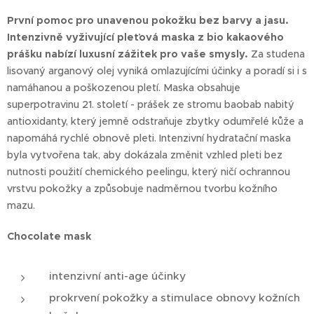
První pomoc pro unavenou pokožku bez barvy a jasu.
Intenzivně vyživující pleťová maska z bio kakaového
prášku nabízí luxusní zážitek pro vaše smysly.
Za studena
lisovaný arganový olej vyniká omlazujícími účinky a poradí si i s
namáhanou a poškozenou pletí. Maska obsahuje
superpotravinu 21. století - prášek ze stromu baobab nabitý
antioxidanty, který jemně odstraňuje zbytky odumřelé kůže a
napomáhá rychlé obnově pleti. Intenzivní hydratační maska
byla vytvořena tak, aby dokázala změnit vzhled pleti bez
nutnosti použití chemického peelingu, který ničí ochrannou
vrstvu pokožky a způsobuje nadměrnou tvorbu kožního
mazu.
Chocolate mask
intenzivní anti-age účinky
prokrvení pokožky a stimulace obnovy kožních