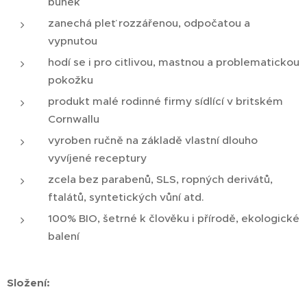
buňek
zanechá pleť rozzářenou, odpočatou a
vypnutou
hodí se i pro citlivou, mastnou a problematickou
pokožku
produkt malé rodinné firmy sídlící v britském
Cornwallu
vyroben ručně na základě vlastní dlouho
vyvíjené receptury
zcela bez parabenů, SLS, ropných derivátů,
ftalátů, syntetických vůní atd.
100% BIO, šetrné k člověku i přírodě, ekologické
balení
Složení: